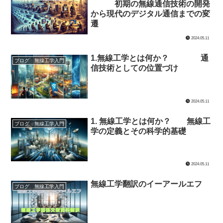
初期の無線通信技術の開発
から現代のデジタル通信までの変
遷
2024.05.11
1.無線工学とは何か？ 通
ブログ 無線工学入門
信技術としての位置づけ
2024.05.11
1. 無線工学とは何か？ 無線工
ブログ 無線工学入門
学の定義とその科学的基礎
2024.05.11
無線工学翻訳のイーアールエフ
ブログ 無線工学入門