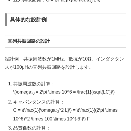
0
具体的な設計例
直列共振回路の設計
設計例：共振周波数が1MHz、抵抗が10Ω、インダクタン
スが100μHの直列共振回路を設計します。
共振周波数の計算：
\(\omega;
= 2\pi \times 10^6 = \frac{1}{\sqrt{LC}}\)
0
キャパシタンスの計算：
C = \(\frac{1}{\omega;
^2 L}\) = \(\frac{1}{(2\pi \times
0
10^6)^2 \times 100 \times 10^{-6}}\) F
品質係数の計算：