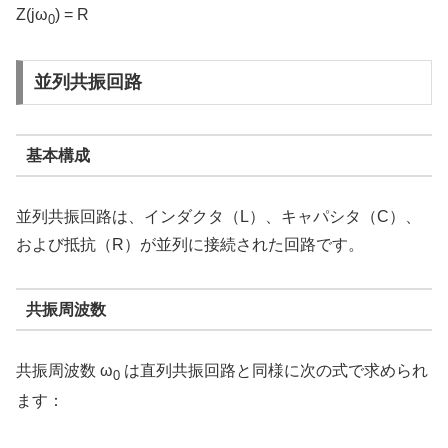
Z(jω
) = R
0
並列共振回路
基本構成
並列共振回路は、インダクタ（
L
）、キャパシタ（
C
）、
および抵抗（
R
）が並列に接続された回路です。
共振周波数
共振周波数
ω
は直列共振回路と同様に次の式で求められ
0
ます：