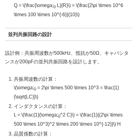
Q = \(\frac{\omega;
L}{R}\) = \(\frac{2\pi \times 10^6
0
\times 100 \times 10^{-6}}{10}\)
並列共振回路の設計
設計例：共振周波数が500kHz、抵抗が50Ω、キャパシタ
ンスが200pFの並列共振回路を設計します。
共振周波数の計算：
\(\omega;
= 2\pi \times 500 \times 10^3 = \frac{1}
0
{\sqrt{LC}}\)
インダクタンスの計算：
L = \(\frac{1}{\omega;
^2 C}\) = \(\frac{1}{(2\pi \times
0
500 \times 10^3)^2 \times 200 \times 10^{-12}}\) H
品質係数の計算：